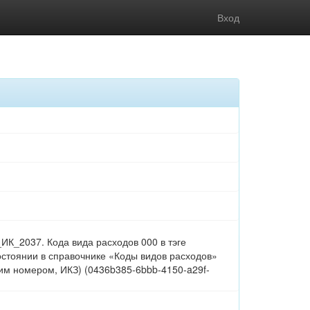
Вход
К_2037. Кода вида расходов 000 в тэге
 состоянии в справочнике «Коды видов расходов»
им номером, ИКЗ) (0436b385-6bbb-4150-a29f-