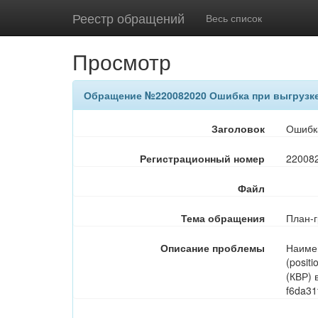
Реестр обращений
Весь список
Просмотр
Обращение №220082020 Ошибка при выгрузке
Заголовок
Ошибка
Регистрационный номер
22008
Файл
Тема обращения
План-
Описание проблемы
Наимен
(posit
(КВР) 
f6da3