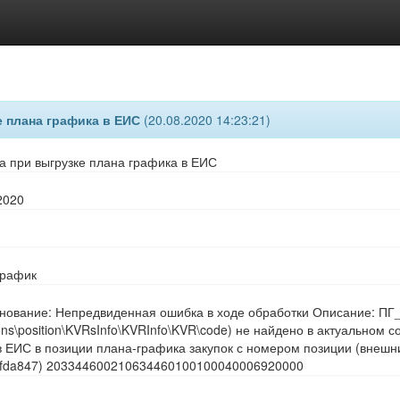
 плана графика в ЕИС
(20.08.2020 14:23:21)
 при выгрузке плана графика в ЕИС
2020
график
ование: Непредвиденная ошибка в ходе обработки Описание: ПГ_И
ions\position\KVRsInfo\KVRInfo\KVR\code) не найдено в актуальном
в ЕИС в позиции плана-графика закупок с номером позиции (внешн
1fda847) 203344600210634460100100040006920000