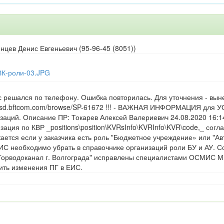
нцев Денис Евгеньевич (95-96-45 (8051))
К-роли-03.JPG
 решался по телефону. Ошибка повторилась. Для уточнения - вын
//sd.bftcom.com/browse/SP-61672 !!! - ВАЖНАЯ ИНФОРМАЦИЯ для УО 
заций. Описание ПР: Токарев Алексей Валериевич 24.08.2020 16:1
зация по КВР _positions\position\KVRsInfo\KVRInfo\KVR\code,_ сог
ается если у заказчика есть роль "Бюджетное учреждение» или "А
ИС необходимо убрать в справочнике организаций роли БУ и АУ.
орводоканал г. Волгограда" исправлены специалистами ОСМИС М
ить изменения ПГ в ЕИС.