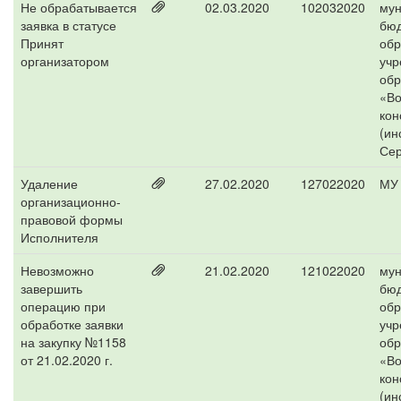
Не обрабатывается
02.03.2020
102032020
мун
заявка в статусе
бю
Принят
обр
организатором
учр
обр
«Во
кон
(ин
Сер
Удаление
27.02.2020
127022020
МУ 
организационно-
правовой формы
Исполнителя
Невозможно
21.02.2020
121022020
мун
завершить
бю
операцию при
обр
обработке заявки
учр
на закупку №1158
обр
от 21.02.2020 г.
«Во
кон
(ин