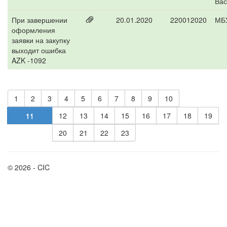
Вас
При завершении
20.01.2020
220012020
МБУ
оформления
заявки на закупку
выходит ошибка
AZK -1092
1
2
3
4
5
6
7
8
9
10
11
12
13
14
15
16
17
18
19
20
21
22
23
© 2026 - CIC