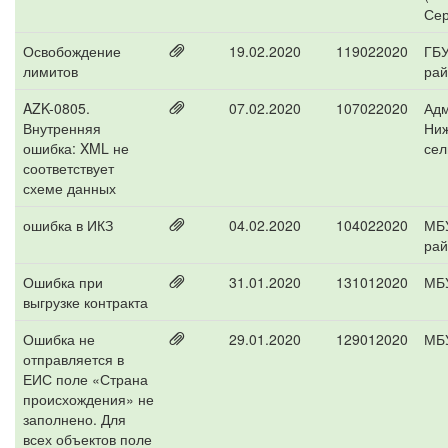
Сер
Освобождение
19.02.2020
119022020
ГБУ
лимитов
ра
AZK-0805.
07.02.2020
107022020
Адм
Внутренняя
Ниж
ошибка: XML не
сел
соответствует
схеме данных
ошибка в ИКЗ
04.02.2020
104022020
МБУ
рай
Ошибка при
31.01.2020
131012020
МБУ
выгрузке контракта
Ошибка не
29.01.2020
129012020
МБУ
отправляется в
ЕИС поле «Страна
происхождения» не
заполнено. Для
всех объектов поле