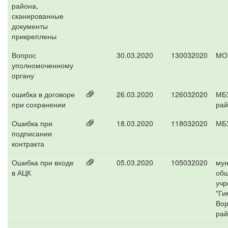
района,
сканированные
документы
прикреплены
Вопрос
30.03.2020
130032020
МО
уполномоченному
органу
ошибка в договоре
26.03.2020
126032020
МБУ
при сохранении
рай
Ошибка при
18.03.2020
118032020
МБУ
подписании
контракта
Ошибка при входе
05.03.2020
105032020
мун
в АЦК
общ
учр
"Ги
Вор
рай