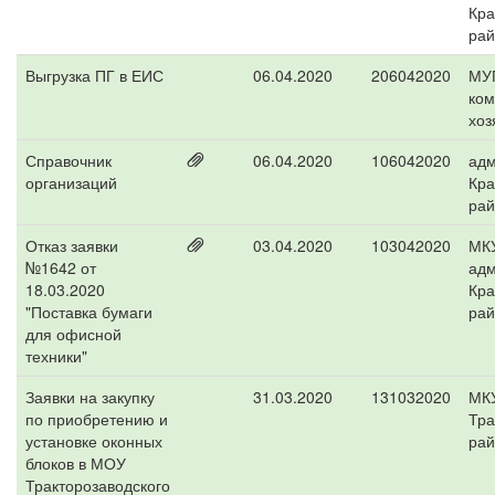
Кра
рай
Выгрузка ПГ в ЕИС
06.04.2020
206042020
МУП
ком
хоз
Справочник
06.04.2020
106042020
адм
организаций
Кра
рай
Отказ заявки
03.04.2020
103042020
МК
№1642 от
адм
18.03.2020
Кра
"Поставка бумаги
рай
для офисной
техники"
Заявки на закупку
31.03.2020
131032020
МК
по приобретению и
Тра
установке оконных
рай
блоков в МОУ
Тракторозаводского