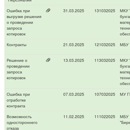
Ошибка при
31.03.2025
131032025
МКУ 
выгрузке решения
бухга
о проведении
мате
запроса
техн
котировок
обес
Контракты
21.03.2025
121032025
МБУ 
Решение о
13.03.2025
113032025
МКУ 
проведении
бухга
запроса
мате
котировок
техн
обес
Ошибка при
07.03.2025
107032025
МУ Г
отработке
контракта
Возможность
11.02.2025
111022025
МБУ
одностороннего
"Бер
отказа