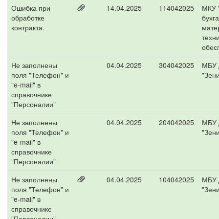
Ошибка при
14.04.2025
114042025
МКУ 
обработке
бухга
контракта.
мате
техн
обес
Не заполнены
04.04.2025
304042025
МБУ 
поля "Телефон" и
"Зени
"e-mail" в
справочнике
"Персоналии"
Не заполнены
04.04.2025
204042025
МБУ 
поля "Телефон" и
"Зени
"e-mail" в
справочнике
"Персоналии"
Не заполнены
04.04.2025
104042025
МБУ 
поля "Телефон" и
"Зени
"e-mail" в
справочнике
"Персоналии"