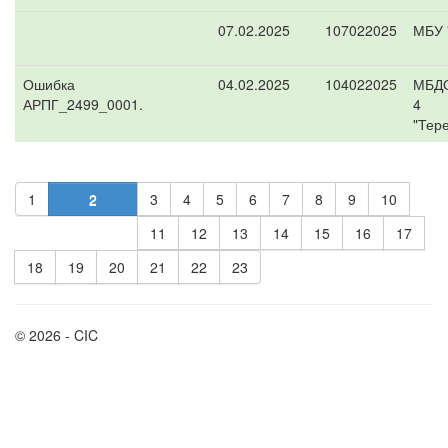
07.02.2025
107022025
МБУ 
Ошибка
04.02.2025
104022025
МБДО
АРПГ_2499_0001.
4
"Тер
1
2
3
4
5
6
7
8
9
10
11
12
13
14
15
16
17
18
19
20
21
22
23
© 2026 - CIC