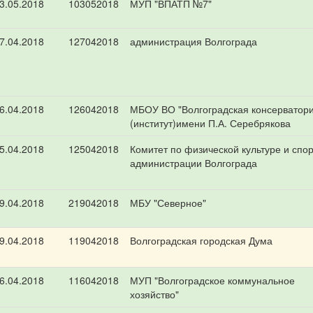
3.05.2018
103052018
МУП "ВПАТП №7"
7.04.2018
127042018
администрация Волгограда
6.04.2018
126042018
МБОУ ВО "Волгоградская консерватор
(институт)имени П.А. Серебрякова
5.04.2018
125042018
Комитет по физической культуре и спор
администрации Волгограда
9.04.2018
219042018
МБУ "Северное"
9.04.2018
119042018
Волгоградская городская Дума
6.04.2018
116042018
МУП "Волгоградское коммунальное
хозяйство"