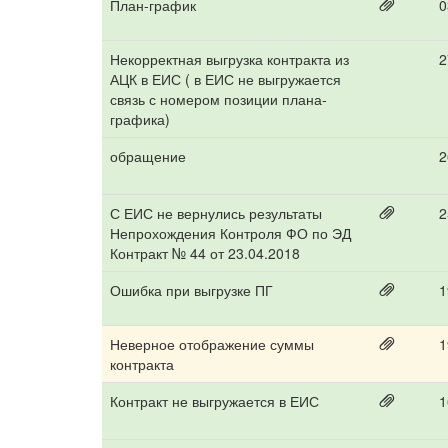
План-график
0
Некорректная выгрузка контракта из
2
АЦК в ЕИС ( в ЕИС не выгружается
связь с номером позиции плана-
графика)
обращение
2
С ЕИС не вернулись результаты
2
Непрохождения Контроля ФО по ЭД
Контракт № 44 от 23.04.2018
Ошибка при выгрузке ПГ
1
Неверное отображение суммы
1
контракта
Контракт не выгружается в ЕИС
1