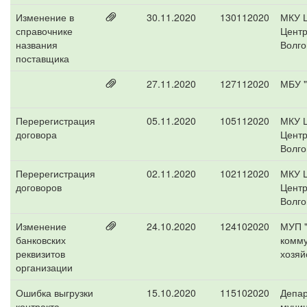
Изменение в
30.11.2020
130112020
МКУ 
справочнике
Центр
названия
Волго
поставщика
27.11.2020
127112020
МБУ "
Перерегистрация
05.11.2020
105112020
МКУ 
договора
Центр
Волго
Перерегистрация
02.11.2020
102112020
МКУ 
договоров
Центр
Волго
Изменение
24.10.2020
124102020
МУП "
банковских
комм
реквизитов
хозяй
организации
Ошибка выгрузки
15.10.2020
115102020
Депа
контракта
муниц