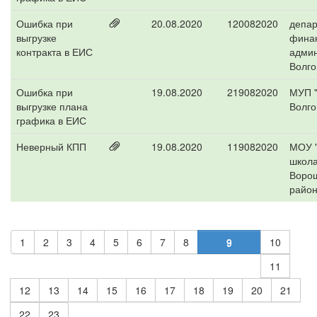
Ошибка при
20.08.2020
120082020
депа
выгрузке
фина
контракта в ЕИС
адми
Волго
Ошибка при
19.08.2020
219082020
МУП "
выгрузке плана
Волго
графика в ЕИС
Неверный КПП
19.08.2020
119082020
МОУ 
школ
Ворош
район
1
2
3
4
5
6
7
8
9
10
11
12
13
14
15
16
17
18
19
20
21
22
23