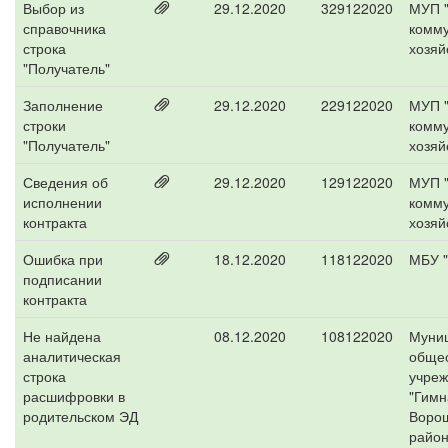
Выбор из
29.12.2020
329122020
МУП "
справочника
комм
строка
хозяй
"Получатель"
Заполнение
29.12.2020
229122020
МУП "
строки
комм
"Получатель"
хозяй
Сведения об
29.12.2020
129122020
МУП "
исполнении
комм
контракта
хозяй
Ошибка при
18.12.2020
118122020
МБУ "
подписании
контракта
Не найдена
08.12.2020
108122020
Муни
аналитическая
обще
строка
учре
расшифровки в
"Гимн
родительском ЭД
Ворош
район