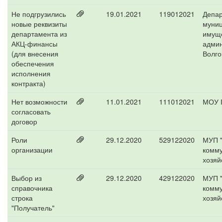
Не подгрузились
19.01.2021
119012021
Депа
новые реквизиты
муниц
департамента из
имущ
АКЦ-финансы
адми
(для внесения
Волго
обеспечения
исполнения
контракта)
Нет возможности
11.01.2021
111012021
МОУ 
согласовать
договор
Роли
29.12.2020
529122020
МУП "
организации
комм
хозяй
Выбор из
29.12.2020
429122020
МУП "
справочника
комм
строка
хозяй
"Получатель"