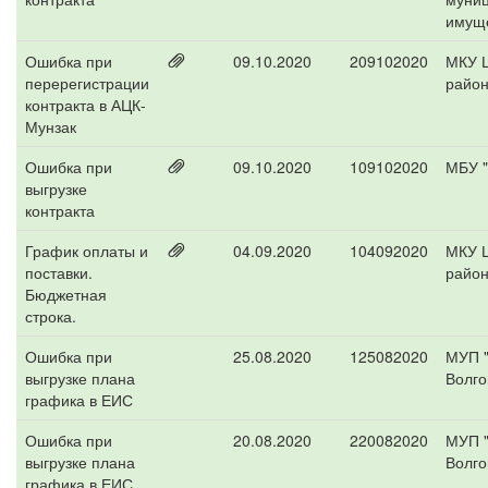
имущ
Ошибка при
09.10.2020
209102020
МКУ 
перерегистрации
райо
контракта в АЦК-
Мунзак
Ошибка при
09.10.2020
109102020
МБУ "
выгрузке
контракта
График оплаты и
04.09.2020
104092020
МКУ Ц
поставки.
райо
Бюджетная
строка.
Ошибка при
25.08.2020
125082020
МУП "
выгрузке плана
Волго
графика в ЕИС
Ошибка при
20.08.2020
220082020
МУП "
выгрузке плана
Волго
графика в ЕИС