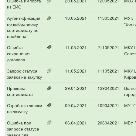
Ошибка импорта
20.05.2021
120052021
МОУ 
из ЕИС
Аутентификация
13.05.2021
113052021
МУК
по выбранному
"Волг
сертификату не
пройдена.
Ошибка
11.05.2021
211052021
МКУ 
сохранения
Совет
договора
Запрос статуса
11.05.2021
111052021
МКУ 
заявки на закупку
Киров
Привязка
29.04.2021
129042021
Волго
сертификата
город
Отработка заявки
09.04.2021
109042021
МУ "Г
на закупку
Ошибка при
06.04.2021
206042021
МБУ "
запросе статуса
заявки для