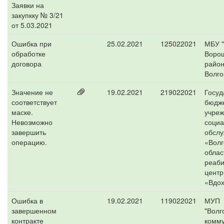
Заявки на
закупкку № 3/21
от 5.03.2021
Ошибка при
25.02.2021
125022021
МБУ 
обработке
Ворош
договора
райо
Волго
Значение не
19.02.2021
219022021
Госуд
соответствует
бюдж
маске.
учре
Невозможно
социа
завершить
обсл
операцию.
«Волг
облас
реаб
центр
«Вдо
Ошибка в
19.02.2021
119022021
МУП
завершенном
"Волг
контракте
комм