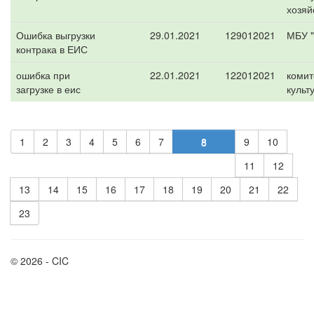
хозяй
Ошибка выгрузки
29.01.2021
129012021
МБУ "
контрака в ЕИС
ошибка при
22.01.2021
122012021
комит
загрузке в еис
культ
1
2
3
4
5
6
7
8
9
10
11
12
13
14
15
16
17
18
19
20
21
22
23
© 2026 - CIC