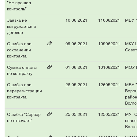
"Не прошел
контроль"
Заявка не
10.06.2021
110062021
МБУ "
выгружается в
договор
Ошибка при
09.06.2021
109062021
МКУ 
сохоанении
Совет
контракта
Сумма оплаты
01.06.2021
101062021
МОУ 
по контракту
Ошибка при
26.05.2021
126052021
МБУ 
перерегистрации
Ворош
контракта
райо
Волго
Ошибка "Сервер
25.05.2021
125052021
МУ "
не отвечает"
спасе
Волго