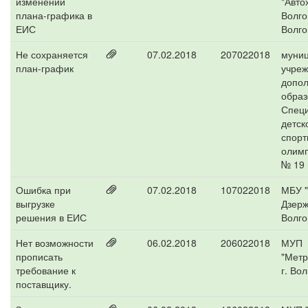
изменений
"Авто
плана-графика в
Волго
ЕИС
Волго
Не сохраняется
07.02.2018
207022018
муни
план-график
учре
допол
образ
Спец
детск
спорт
олимп
№ 19 
Ошибка при
07.02.2018
107022018
МБУ 
выгрузке
Дзерж
решения в ЕИС
Волго
Нет возможности
06.02.2018
206022018
МУП
прописать
"Метр
требование к
г. Во
поставщику.