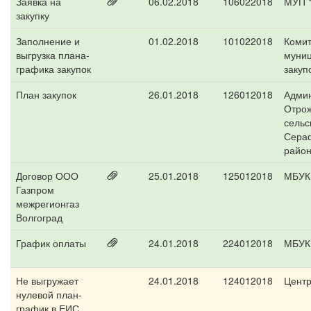
Заявка на
06.02.2018
106022018
МУП 
закупку
Заполнение и
01.02.2018
101022018
Комит
выгрузка плана-
муни
графика закупок
закуп
План закупок
26.01.2018
126012018
Адми
Отрож
сельс
Сера
райо
Договор ООО
25.01.2018
125012018
МБУК 
Газпром
межрегионгаз
Волгоград
График оплаты
24.01.2018
224012018
МБУК 
Не выгружает
24.01.2018
124012018
Центр
нулевой план-
график в ЕИС