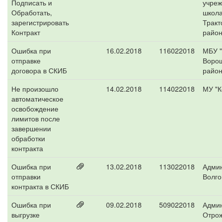
Подписать и
учре
Обработать,
школ
зарегистрировать
Тракт
Контракт
район
Ошибка при
16.02.2018
116022018
МБУ 
отправке
Ворош
договора в СКИБ
район
Не произошло
14.02.2018
114022018
МУ "К
автоматическое
освобождение
лимитов после
завершении
обработки
контракта
Ошибка при
13.02.2018
113022018
Адми
отправки
Волго
контракта в СКИБ
Ошибка при
09.02.2018
509022018
Адми
выгрузке
Отрож