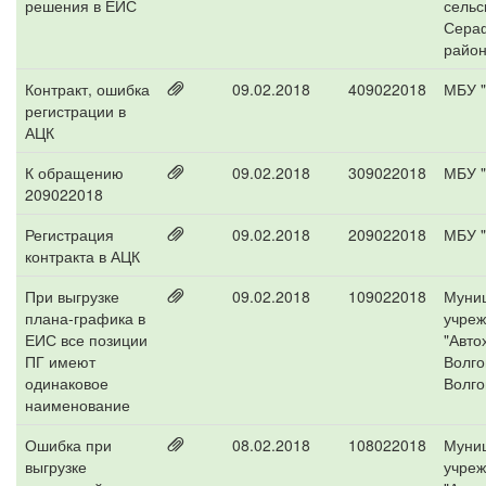
решения в ЕИС
сельс
Сера
райо
Контракт, ошибка
09.02.2018
409022018
МБУ "
регистрации в
АЦК
К обращению
09.02.2018
309022018
МБУ "
209022018
Регистрация
09.02.2018
209022018
МБУ "
контракта в АЦК
При выгрузке
09.02.2018
109022018
Муни
плана-графика в
учре
ЕИС все позиции
"Авто
ПГ имеют
Волго
одинаковое
Волго
наименование
Ошибка при
08.02.2018
108022018
Муни
выгрузке
учре