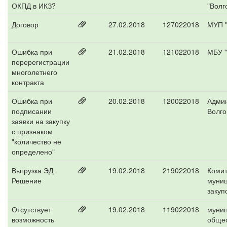
ОКПД в ИКЗ?
"Волг
Договор
27.02.2018
127022018
МУП 
Ошибка при
21.02.2018
121022018
МБУ "
перерегистрации
многолетнего
контракта
Ошибка при
20.02.2018
120022018
Адми
подписании
Волго
заявки на закупку
с признаком
"количество не
определено"
Выгрузка ЭД
19.02.2018
219022018
Комит
Решение
муни
закуп
Отсутствует
19.02.2018
119022018
муни
возможность
обще